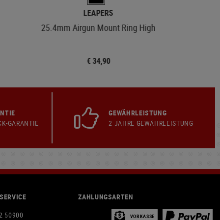
LEAPERS
25.4mm Airgun Mount Ring High
€ 34,90
NTIE
GEWÄHRLEISTUNG
CK-GARANTIE
2 JAHRE GEWÄHRLEISTUNG
SERVICE
ZAHLUNGSARTEN
2 50900
VORKASSE