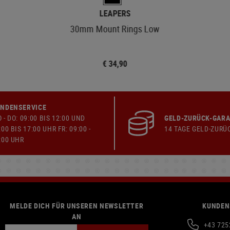
LEAPERS
30mm Mount Rings Low
€ 34,90
NDENSERVICE
 - DO: 09:00 BIS 12:00 UND
GELD-ZURÜCK-GARA
:00 BIS 17:00 UHR FR: 09:00 -
14 TAGE GELD-ZURÜ
:00 UHR
MELDE DICH FÜR UNSEREN NEWSLETTER
KUNDEN
AN
+43 725