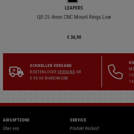
LEAPERS
QD 25.4mm CNC Mount Rings Low
€ 36,90
KU
SCHNELLER VERSAND
MO
KOSTENLOSER
VERSAND
AB
13
€ 99,90 WARENKORB
14
AIRSOFTZONE
SERVICE
Über uns
Produkt Rückruf