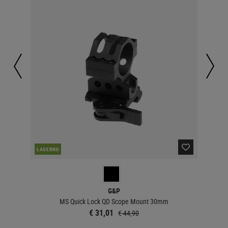
LAGERND
LA
G&P
MS Quick Lock QD Scope Mount 30mm
€ 31,01
€ 44,90