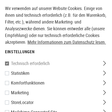
14387 PRODUKTE SOFORT AB LAGER VERFÜGBAR
Wir verwenden auf unserer Website Cookies. Einige von
ihnen sind technisch erforderlich (z.B. für den Warenkorb,
Filter, etc.), während andere Marketing- und
Analysezwecke dienen. Sie können entweder alle (unsere
EUROPÄISCHER AIRSOFT SHOP & GROßHÄNDLER
Empfehlung) oder nur technisch erforderliche Cookies
akzeptieren.
Mehr Informationen zum Datenschutz lesen.
Home
Airsoft Zubehör
Anbauteile
Optik & Zielgerä
EINSTELLUNGEN
Vortex Optics
Technisch erforderlich
Statistiken
Pro Ring 30mm Low
Komfortfunktionen
Marketing
StoreLocator