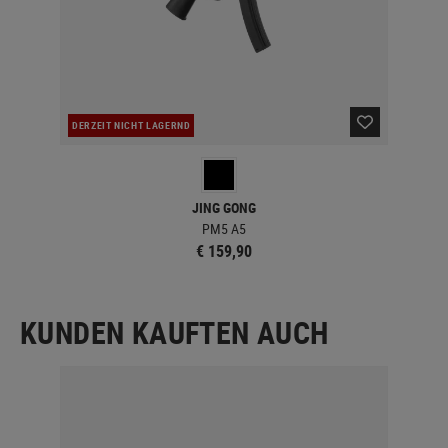
DERZEIT NICHT LAGERND
DER
JING GONG
PM5 A5
€ 159,90
KUNDEN KAUFTEN AUCH