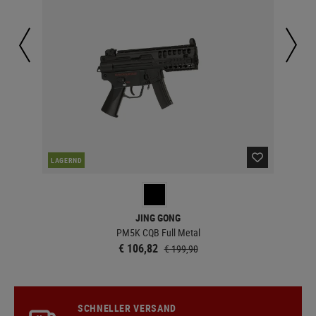
LAGERND
MEH
JING GONG
PM5K CQB Full Metal
€ 106,82
€ 199,90
SCHNELLER VERSAND