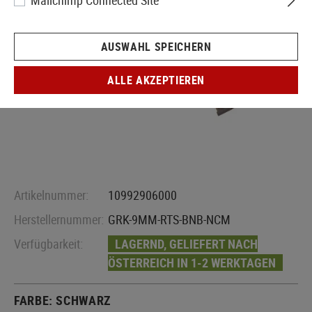
Mailchimp Connected Site
AUSWAHL SPEICHERN
ALLE AKZEPTIEREN
Artikelnummer:
10992906000
Herstellernummer:
GRK-9MM-RTS-BNB-NCM
Verfügbarkeit:
LAGERND, GELIEFERT NACH
ÖSTERREICH IN 1-2 WERKTAGEN
FARBE:
SCHWARZ