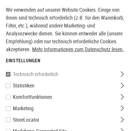
14410 PRODUKTE SOFORT AB LAGER VERFÜGBAR
Wir verwenden auf unserer Website Cookies. Einige von
ihnen sind technisch erforderlich (z.B. für den Warenkorb,
Filter, etc.), während andere Marketing- und
Analysezwecke dienen. Sie können entweder alle (unsere
EUROPÄISCHER AIRSOFT SHOP & GROßHÄNDLER
Empfehlung) oder nur technisch erforderliche Cookies
akzeptieren.
Mehr Informationen zum Datenschutz lesen.
Home
Airsoft-Waffen
Airsoft SMGs
AEG SMGs
EINSTELLUNGEN
G&G
Technisch erforderlich
Statistiken
PRK9 RTS E.T.U.
Komfortfunktionen
Marketing
StoreLocator