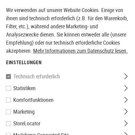
14397 PRODUKTE SOFORT AB LAGER VERFÜGBAR
Wir verwenden auf unserer Website Cookies. Einige von
ihnen sind technisch erforderlich (z.B. für den Warenkorb,
Filter, etc.), während andere Marketing- und
Analysezwecke dienen. Sie können entweder alle (unsere
EUROPÄISCHER AIRSOFT SHOP & GROßHÄNDLER
Empfehlung) oder nur technisch erforderliche Cookies
akzeptieren.
Mehr Informationen zum Datenschutz lesen.
Home
Airsoft Zubehör
Anbauteile
Optik & Zielgerä
EINSTELLUNGEN
Sightmark
Technisch erforderlich
Statistiken
Presidio 5-30x56 LR2 FFP
Komfortfunktionen
Riflescope
Marketing
StoreLocator