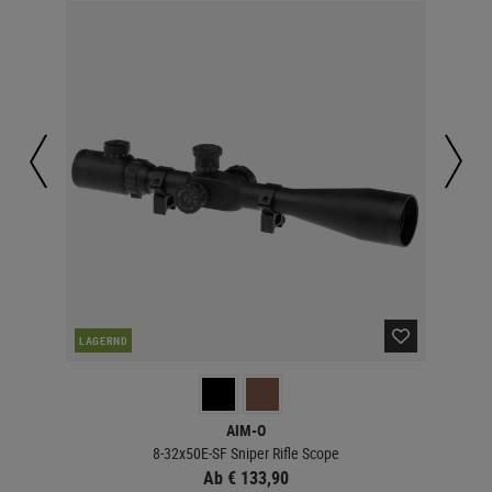
LAGERND
LA
AIM-O
8-32x50E-SF Sniper Rifle Scope
Ab € 133,90