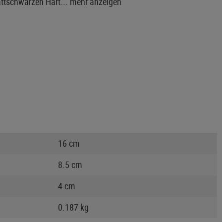
attschwarzen Hart...
mehr anzeigen
16 cm
8.5 cm
4 cm
0.187 kg