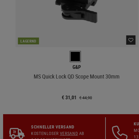
LAGERND
G&P
MS Quick Lock QD Scope Mount 30mm
€ 31,01
€ 44,90
KU
SCHNELLER VERSAND
MO
KOSTENLOSER
VERSAND
AB
13