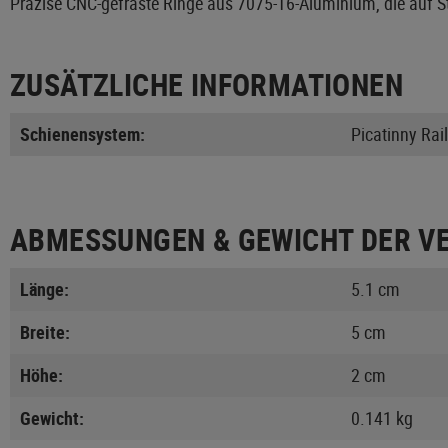
Präzise CNC-gefräste Ringe aus 7075-T6-Aluminium, die auf S
ZUSÄTZLICHE INFORMATIONEN
Schienensystem:
Picatinny Rail
ABMESSUNGEN & GEWICHT DER V
Länge:
5.1 cm
Breite:
5 cm
Höhe:
2 cm
Gewicht:
0.141 kg