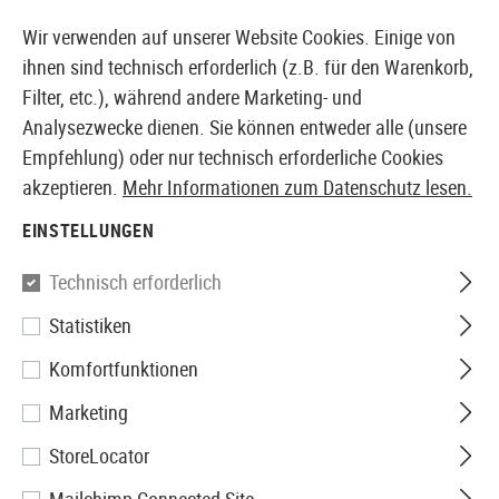
14410 PRODUKTE SOFORT AB LAGER VERFÜGBAR
Wir verwenden auf unserer Website Cookies. Einige von
ihnen sind technisch erforderlich (z.B. für den Warenkorb,
Filter, etc.), während andere Marketing- und
Analysezwecke dienen. Sie können entweder alle (unsere
EUROPÄISCHER AIRSOFT SHOP & GROßHÄNDLER
Empfehlung) oder nur technisch erforderliche Cookies
akzeptieren.
Mehr Informationen zum Datenschutz lesen.
Home
Tuning & Parts
AEG Internals
Pistons
Pis
EINSTELLUNGEN
Guarder
Technisch erforderlich
Statistiken
Polycarbonate Piston
Komfortfunktionen
Marketing
StoreLocator