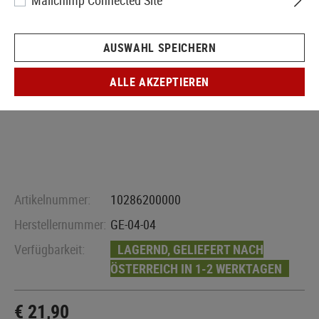
Mailchimp Connected Site
AUSWAHL SPEICHERN
ALLE AKZEPTIEREN
Artikelnummer:
10286200000
Herstellernummer:
GE-04-04
Verfügbarkeit:
LAGERND, GELIEFERT NACH
ÖSTERREICH IN 1-2 WERKTAGEN
€ 21,90