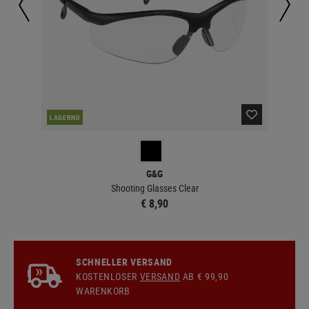
LAGERND
LA
G&G
Shooting Glasses Clear
€ 8,90
SCHNELLER VERSAND
KOSTENLOSER
VERSAND
AB € 99,90
WARENKORB