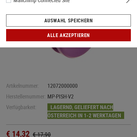
Mailchimp Connected Site
AUSWAHL SPEICHERN
ALLE AKZEPTIEREN
Artikelnummer:
12072000000
Herstellernummer:
MP-PISH-V2
Verfügbarkeit:
LAGERND, GELIEFERT NACH
ÖSTERREICH IN 1-2 WERKTAGEN
€ 14,32
€ 17,90