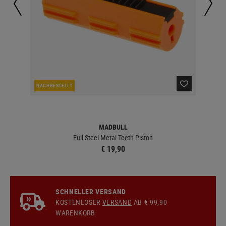
NACHBESTELLT
LA
MADBULL
Full Steel Metal Teeth Piston
€ 19,90
SCHNELLER VERSAND
KOSTENLOSER
VERSAND
AB € 99,90
WARENKORB