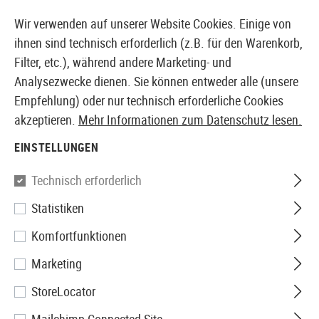
14410 PRODUKTE SOFORT AB LAGER VERFÜGBAR
Wir verwenden auf unserer Website Cookies. Einige von
ihnen sind technisch erforderlich (z.B. für den Warenkorb,
Filter, etc.), während andere Marketing- und
Analysezwecke dienen. Sie können entweder alle (unsere
EUROPÄISCHER AIRSOFT SHOP & GROßHÄNDLER
Empfehlung) oder nur technisch erforderliche Cookies
akzeptieren.
Mehr Informationen zum Datenschutz lesen.
Home
Tuning & Parts
AEG Internals
Piston Heads
EINSTELLUNGEN
Archwick
Technisch erforderlich
Statistiken
Piston Head Type 2
Komfortfunktionen
Marketing
StoreLocator