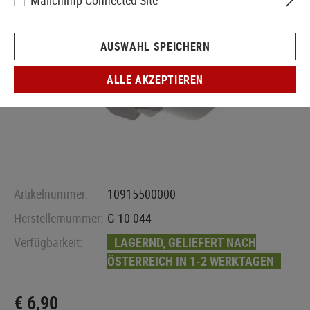
Mailchimp Connected Site
AUSWAHL SPEICHERN
ALLE AKZEPTIEREN
Artikelnummer:
10915500000
Herstellernummer:
G-10-044
Verfügbarkeit:
LAGERND, GELIEFERT NACH
ÖSTERREICH IN 1-2 WERKTAGEN
€ 6,90