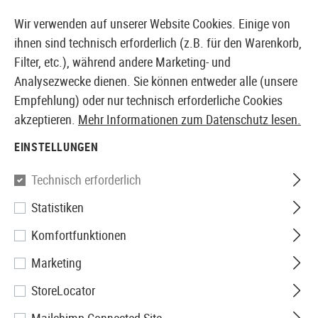
14387 PRODUKTE SOFORT AB LAGER VERFÜGBAR
Wir verwenden auf unserer Website Cookies. Einige von
ihnen sind technisch erforderlich (z.B. für den Warenkorb,
Filter, etc.), während andere Marketing- und
Analysezwecke dienen. Sie können entweder alle (unsere
EUROPÄISCHER AIRSOFT SHOP & GROßHÄNDLER
Empfehlung) oder nur technisch erforderliche Cookies
akzeptieren.
Mehr Informationen zum Datenschutz lesen.
Home
Tuning & Parts
AEG Internals
Motoren
Pi
EINSTELLUNGEN
G&G
Technisch erforderlich
Statistiken
Pinion Gear
Komfortfunktionen
Marketing
StoreLocator