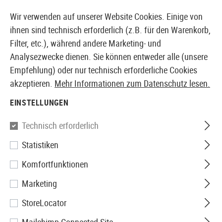
14373 PRODUKTE SOFORT AB LAGER VERFÜGBAR
Wir verwenden auf unserer Website Cookies. Einige von
ihnen sind technisch erforderlich (z.B. für den Warenkorb,
Filter, etc.), während andere Marketing- und
Analysezwecke dienen. Sie können entweder alle (unsere
EUROPÄISCHER AIRSOFT SHOP & GROßHÄNDLER
Empfehlung) oder nur technisch erforderliche Cookies
akzeptieren.
Mehr Informationen zum Datenschutz lesen.
Home
Zubehör
Ziele
Paper Targets 17x17cm 1000pc
EINSTELLUNGEN
Umarex
Technisch erforderlich
Statistiken
Paper Targets 17x17cm
Komfortfunktionen
1000pcs
Marketing
StoreLocator