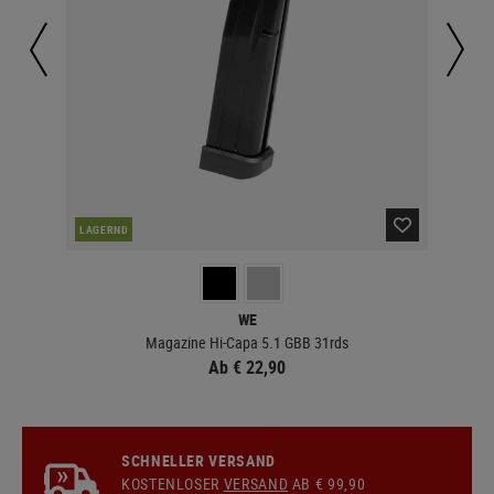
LAGERND
LA
WE
Magazine Hi-Capa 5.1 GBB 31rds
Ab € 22,90
SCHNELLER VERSAND
KOSTENLOSER
VERSAND
AB € 99,90