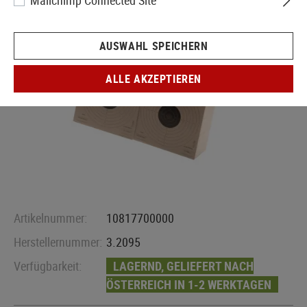
Mailchimp Connected Site
AUSWAHL SPEICHERN
ALLE AKZEPTIEREN
Artikelnummer:
10817700000
Herstellernummer:
3.2095
Verfügbarkeit:
LAGERND, GELIEFERT NACH
ÖSTERREICH IN 1-2 WERKTAGEN