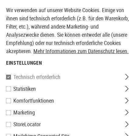
14397 PRODUKTE SOFORT AB LAGER VERFÜGBAR
Wir verwenden auf unserer Website Cookies. Einige von
ihnen sind technisch erforderlich (z.B. für den Warenkorb,
Filter, etc.), während andere Marketing- und
Analysezwecke dienen. Sie können entweder alle (unsere
EUROPÄISCHER AIRSOFT SHOP & GROßHÄNDLER
Empfehlung) oder nur technisch erforderliche Cookies
akzeptieren.
Mehr Informationen zum Datenschutz lesen.
Home
Airsoft-Ausrüstung
Holster
Zubehör
Padd
EINSTELLUNGEN
Amomax
Technisch erforderlich
Statistiken
Paddle
Komfortfunktionen
Marketing
StoreLocator