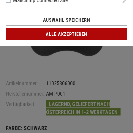
Mailchimp Connected Site
AUSWAHL SPEICHERN
ALLE AKZEPTIEREN
Artikelnummer:
11025806000
Herstellernummer:
AM-P001
Verfügbarkeit:
LAGERND, GELIEFERT NACH
ÖSTERREICH IN 1-2 WERKTAGEN
FARBE:
SCHWARZ