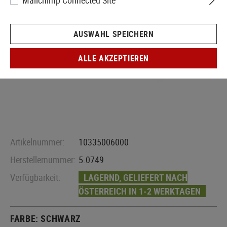
Mailchimp Connected Site
AUSWAHL SPEICHERN
ALLE AKZEPTIEREN
Artikelnummer:
10335006000
Herstellernummer:
5.0749
Verfügbarkeit:
LAGERND, GELIEFERT NACH
ÖSTERREICH IN 1-2 WERKTAGEN
FARBE:
SCHWARZ