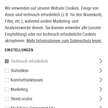
14387 PRODUKTE SOFORT AB LAGER VERFÜGBAR
Wir verwenden auf unserer Website Cookies. Einige von
ihnen sind technisch erforderlich (z.B. für den Warenkorb,
Filter, etc.), während andere Marketing- und
Analysezwecke dienen. Sie können entweder alle (unsere
EUROPÄISCHER AIRSOFT SHOP & GROßHÄNDLER
Empfehlung) oder nur technisch erforderliche Cookies
akzeptieren.
Mehr Informationen zum Datenschutz lesen.
Home
Zubehör
Messer & Werkzeuge
Messer
Kla
EINSTELLUNGEN
Walther
Technisch erforderlich
Statistiken
P99 Knife
Komfortfunktionen
Marketing
StoreLocator