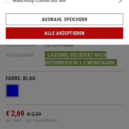
Mailchimp Connected Site
AUSWAHL SPEICHERN
ALLE AKZEPTIEREN
Artikelnummer:
12157970000
Verfügbarkeit:
LAGERND, GELIEFERT NACH
ÖSTERREICH IN 1-2 WERKTAGEN
FARBE:
BLAU
€ 2,69
€ 2,99
inkl. MwSt., zzgl. Versandkosten