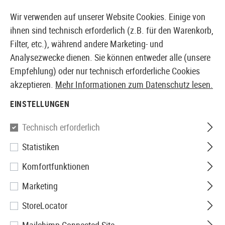
14397 PRODUKTE SOFORT AB LAGER VERFÜGBAR
Wir verwenden auf unserer Website Cookies. Einige von
ihnen sind technisch erforderlich (z.B. für den Warenkorb,
Filter, etc.), während andere Marketing- und
Analysezwecke dienen. Sie können entweder alle (unsere
EUROPÄISCHER AIRSOFT SHOP & GROßHÄNDLER
Empfehlung) oder nur technisch erforderliche Cookies
akzeptieren.
Mehr Informationen zum Datenschutz lesen.
Home
Zubehör
Patches & Rangabzeichen
Gestick
EINSTELLUNGEN
Outrider
Technisch erforderlich
Statistiken
Outrider Tactical Square Patch
Komfortfunktionen
Marketing
StoreLocator