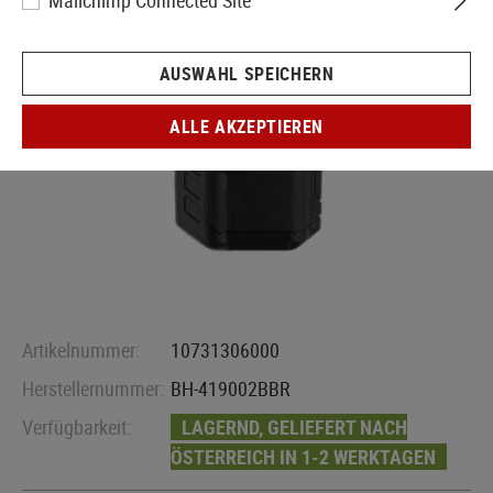
Mailchimp Connected Site
AUSWAHL SPEICHERN
ALLE AKZEPTIEREN
Artikelnummer:
10731306000
Herstellernummer:
BH-419002BBR
Verfügbarkeit:
LAGERND, GELIEFERT NACH
ÖSTERREICH IN 1-2 WERKTAGEN