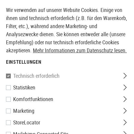
14410 PRODUKTE SOFORT AB LAGER VERFÜGBAR
Wir verwenden auf unserer Website Cookies. Einige von
ihnen sind technisch erforderlich (z.B. für den Warenkorb,
Filter, etc.), während andere Marketing- und
Analysezwecke dienen. Sie können entweder alle (unsere
EUROPÄISCHER AIRSOFT SHOP & GROßHÄNDLER
Empfehlung) oder nur technisch erforderliche Cookies
akzeptieren.
Mehr Informationen zum Datenschutz lesen.
Home
Airsoft-Ausrüstung
Holster
Gürtelholster
EINSTELLUNGEN
Blackhawk
Technisch erforderlich
Statistiken
Omnivore Holster with
Komfortfunktionen
Streamlight TLR-1/2
Marketing
StoreLocator