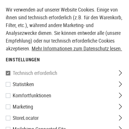
14371 PRODUKTE SOFORT AB LAGER VERFÜGBAR
Wir verwenden auf unserer Website Cookies. Einige von
ihnen sind technisch erforderlich (z.B. für den Warenkorb,
Filter, etc.), während andere Marketing- und
Analysezwecke dienen. Sie können entweder alle (unsere
EUROPÄISCHER AIRSOFT SHOP & GROßHÄNDLER
Empfehlung) oder nur technisch erforderliche Cookies
akzeptieren.
Mehr Informationen zum Datenschutz lesen.
Home
Tuning & Parts
HPA Internals
Wartung und 
EINSTELLUNGEN
Mancraft
Technisch erforderlich
Statistiken
O-Ring Set SDiK Ares Amoeba
Komfortfunktionen
Striker S1
Marketing
StoreLocator