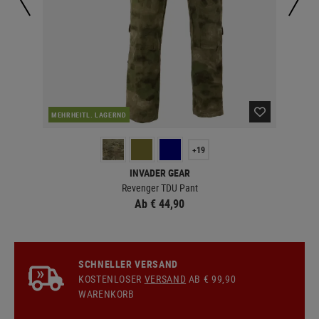
MEHRHEITL. LAGERND
MEH
+19
INVADER GEAR
Revenger TDU Pant
Ab € 44,90
SCHNELLER VERSAND
KOSTENLOSER
VERSAND
AB € 99,90
WARENKORB