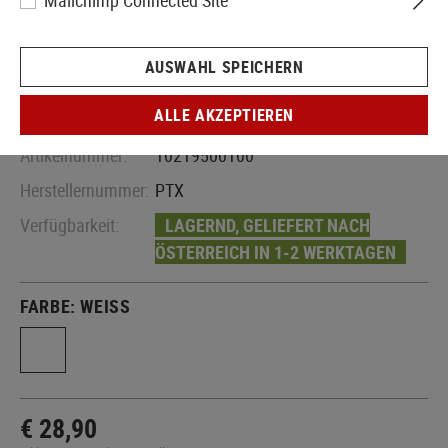
Mailchimp Connected Site
AUSWAHL SPEICHERN
ALLE AKZEPTIEREN
Artikelnummer:
10219500100
Herstellernummer:
PTX
Verfügbarkeit:
LAGERND, GELIEFERT NACH
ÖSTERREICH IN 1-2 WERKTAGEN
FARBE:
WEISS
€ 28,90