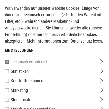
14355 PRODUKTE SOFORT AB LAGER VERFÜGBAR
Wir verwenden auf unserer Website Cookies. Einige von
ihnen sind technisch erforderlich (z.B. für den Warenkorb,
Filter, etc.), während andere Marketing- und
Analysezwecke dienen. Sie können entweder alle (unsere
EUROPÄISCHER AIRSOFT SHOP & GROßHÄNDLER
Empfehlung) oder nur technisch erforderliche Cookies
akzeptieren.
Mehr Informationen zum Datenschutz lesen.
Home
Airsoft-Ausrüstung
Sicherheit & Schutzausrü
EINSTELLUNGEN
Wiley X
Technisch erforderlich
Statistiken
Nerve & PT-1 RX Insert
Komfortfunktionen
Marketing
StoreLocator