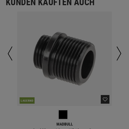
KUNDEN KAUFTEN AUCH
LAGERND
LA
MADBULL