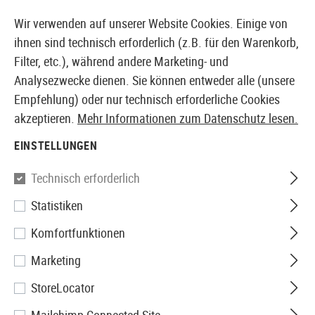
14387 PRODUKTE SOFORT AB LAGER VERFÜGBAR
Wir verwenden auf unserer Website Cookies. Einige von
ihnen sind technisch erforderlich (z.B. für den Warenkorb,
Filter, etc.), während andere Marketing- und
Analysezwecke dienen. Sie können entweder alle (unsere
EUROPÄISCHER AIRSOFT SHOP & GROßHÄNDLER
Empfehlung) oder nur technisch erforderliche Cookies
akzeptieren.
Mehr Informationen zum Datenschutz lesen.
Home
Tuning & Parts
AEG Internals
Gearboxen
EINSTELLUNGEN
Krytac
Technisch erforderlich
Statistiken
Nautilus V2 Gearbox Shell
Komfortfunktionen
Marketing
StoreLocator