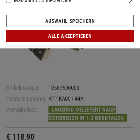
Mailchimp Connected Site
AUSWAHL SPEICHERN
ALLE AKZEPTIEREN
Artikelnummer:
10587500000
Herstellernummer:
KTP-KA001-44A
Verfügbarkeit:
LAGERND, GELIEFERT NACH
ÖSTERREICH IN 1-2 WERKTAGEN
€ 118,90