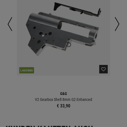
NAC
LAGERND
G&G
V2 Gearbox Shell 8mm G2 Enhanced
€ 33,90