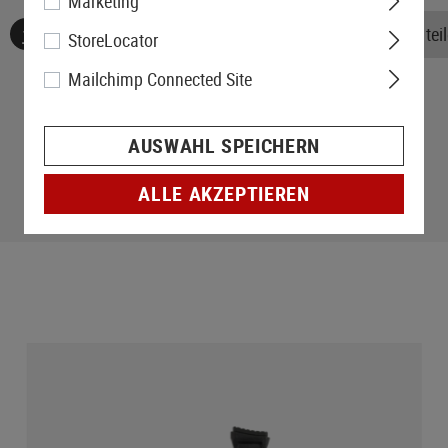
Marketing
Keine Bewertungen gefunden. Gehen Sie voran und teile
StoreLocator
Mailchimp Connected Site
AUSWAHL SPEICHERN
ALLE AKZEPTIEREN