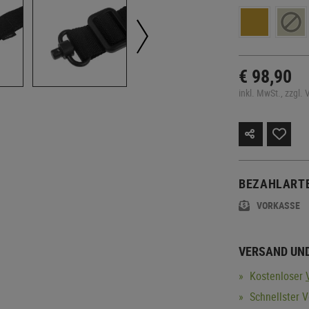
€ 98,90
inkl. MwSt., zzgl.
BEZAHLART
VORKASSE
VERSAND UN
Kostenloser
Schnellster V