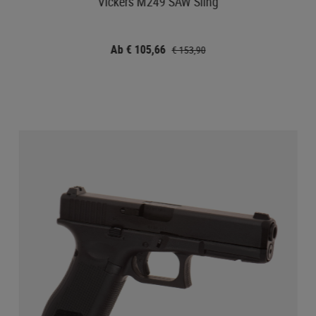
Vickers M249 SAW Sling
Ab € 105,66
€ 153,90