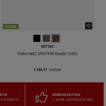
LAGERND
KRYTAC
Trident Mk2 SPR/PDW Bundle S-AEG
€ 566,91
€ 629,90
NTIE
GEWÄHRLEISTUNG
CK-GARANTIE
2 JAHRE GEWÄHRLEISTUNG