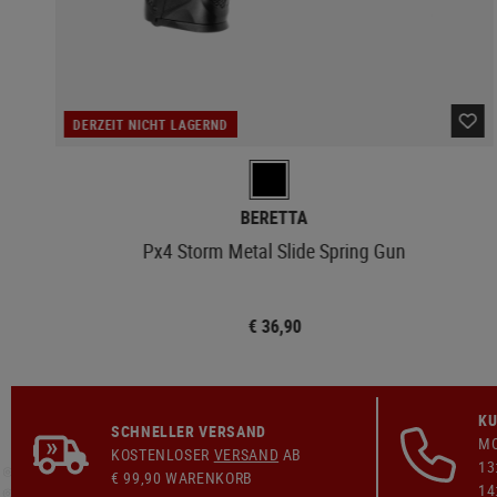
DERZEIT NICHT LAGERND
BERETTA
Px4 Storm Metal Slide Spring Gun
€ 36,90
KU
SCHNELLER VERSAND
MO
KOSTENLOSER
VERSAND
AB
13
€ 99,90 WARENKORB
14