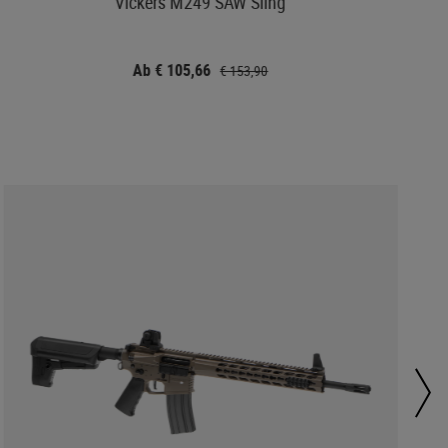
Vickers M249 SAW Sling
Ab € 105,66
€ 153,90