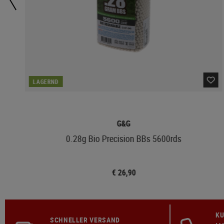
LAGERND
G&G
0.28g Bio Precision BBs 5600rds
€ 26,90
KU
SCHNELLER VERSAND