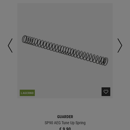
LAGERND
LA
GUARDER
SP90 AEG Tune Up Spring
€ 9,90