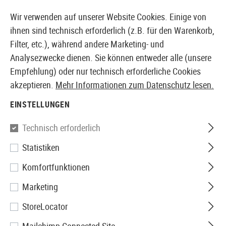
14410 PRODUKTE SOFORT AB LAGER VERFÜGBAR
Wir verwenden auf unserer Website Cookies. Einige von
ihnen sind technisch erforderlich (z.B. für den Warenkorb,
Filter, etc.), während andere Marketing- und
Analysezwecke dienen. Sie können entweder alle (unsere
EUROPÄISCHER AIRSOFT SHOP & GROßHÄNDLER
Empfehlung) oder nur technisch erforderliche Cookies
akzeptieren.
Mehr Informationen zum Datenschutz lesen.
Home
Tuning & Parts
AEG Internals
Nozzles
MP5
EINSTELLUNGEN
Guarder
Technisch erforderlich
Statistiken
MP5 Air Seal Nozzle
Komfortfunktionen
Marketing
StoreLocator