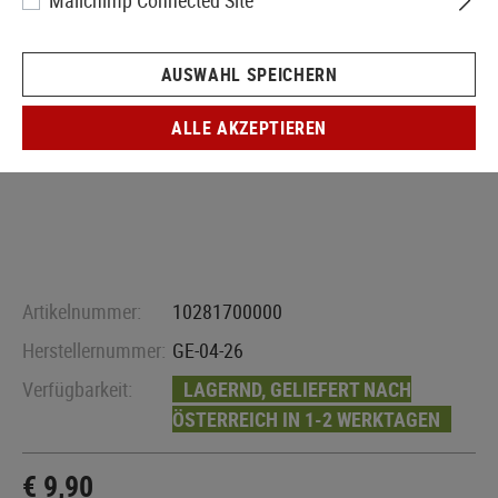
Mailchimp Connected Site
AUSWAHL SPEICHERN
ALLE AKZEPTIEREN
Artikelnummer:
10281700000
Herstellernummer:
GE-04-26
Verfügbarkeit:
LAGERND, GELIEFERT NACH
ÖSTERREICH IN 1-2 WERKTAGEN
€ 9,90