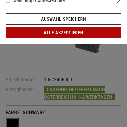
Mailchimp Connected Site
AUSWAHL SPEICHERN
ALLE AKZEPTIEREN
Artikelnummer:
10673406000
Verfügbarkeit:
LAGERND, GELIEFERT NACH
ÖSTERREICH IN 1-2 WERKTAGEN
FARBE:
SCHWARZ