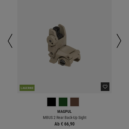
NAC
LAGERND
MAGPUL
MBUS 2 Rear Back-Up Sight
Ab € 66,90