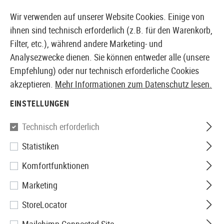
14387 PRODUKTE SOFORT AB LAGER VERFÜGBAR
Wir verwenden auf unserer Website Cookies. Einige von
ihnen sind technisch erforderlich (z.B. für den Warenkorb,
Filter, etc.), während andere Marketing- und
Analysezwecke dienen. Sie können entweder alle (unsere
EUROPÄISCHER AIRSOFT SHOP & GROßHÄNDLER
Empfehlung) oder nur technisch erforderliche Cookies
akzeptieren.
Mehr Informationen zum Datenschutz lesen.
Home
Airsoft Zubehör
Anbauteile
Optik & Zielgerä
EINSTELLUNGEN
Trinity Force
Technisch erforderlich
Statistiken
Metal QF BUIS Set
Komfortfunktionen
Marketing
StoreLocator