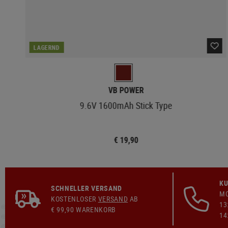
LAGERND
VB POWER
9.6V 1600mAh Stick Type
€ 19,90
KU
SCHNELLER VERSAND
MO
KOSTENLOSER
VERSAND
AB
13
€ 99,90 WARENKORB
14