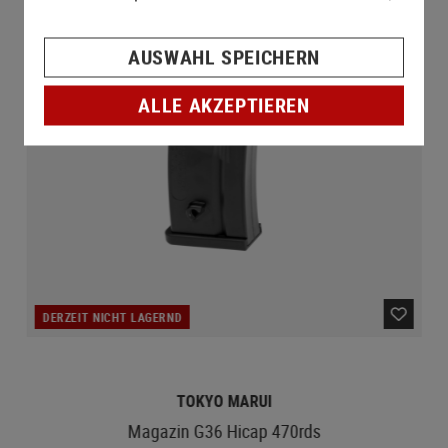
AUSWAHL SPEICHERN
ALLE AKZEPTIEREN
DERZEIT NICHT LAGERND
TOKYO MARUI
Magazin G36 Hicap 470rds