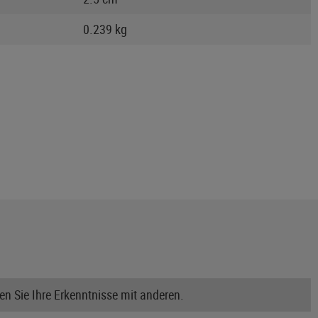
0.239 kg
n Sie Ihre Erkenntnisse mit anderen.