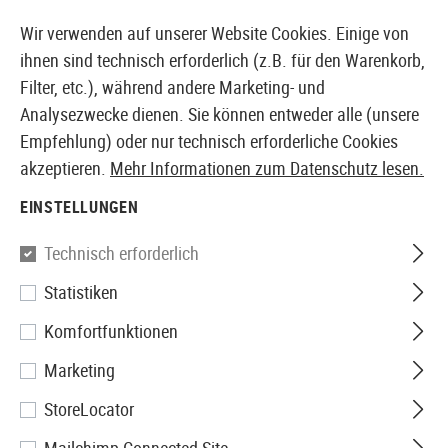
14410 PRODUKTE SOFORT AB LAGER VERFÜGBAR
Wir verwenden auf unserer Website Cookies. Einige von
ihnen sind technisch erforderlich (z.B. für den Warenkorb,
Filter, etc.), während andere Marketing- und
Analysezwecke dienen. Sie können entweder alle (unsere
EUROPÄISCHER AIRSOFT SHOP & GROßHÄNDLER
Empfehlung) oder nur technisch erforderliche Cookies
akzeptieren.
Mehr Informationen zum Datenschutz lesen.
Home
Airsoft Zubehör
Airsoft Magazine
GBB Mag
EINSTELLUNGEN
Glock
Technisch erforderlich
Statistiken
Magazine for Glock 45 GBB
Komfortfunktionen
Metal Version 22rds
Marketing
StoreLocator