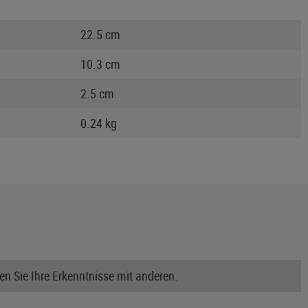
22.5 cm
10.3 cm
2.5 cm
0.24 kg
n Sie Ihre Erkenntnisse mit anderen.