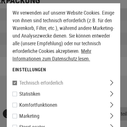
ERPACKUNG
Wir verwenden auf unserer Website Cookies. Einige
Länge verpackt:
von ihnen sind technisch erforderlich (z.B. für den
Breite verpackt:
Warenkorb, Filter, etc.), während andere Marketing-
und Analysezwecke dienen. Sie können entweder
Höhe verpackt:
alle (unsere Empfehlung) oder nur technisch
Gewicht verpackt:
erforderliche Cookies akzeptieren.
Mehr
Informationen zum Datenschutz lesen.
EINSTELLUNGEN
Technisch erforderlich
Statistiken
Komfortfunktionen
Keine Bewertungen gefunden. Gehen Sie voran und teile
Marketing
StoreLocator