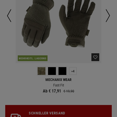
MEHRHEITL. LAGERND
LA
+4
MECHANIX WEAR
Fast Fit
Ab € 17,91
€ 19,90
SCHNELLER VERSAND