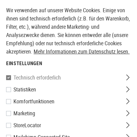
14371 PRODUKTE SOFORT AB LAGER VERFÜGBAR
Wir verwenden auf unserer Website Cookies. Einige von
ihnen sind technisch erforderlich (z.B. für den Warenkorb,
Filter, etc.), während andere Marketing- und
Analysezwecke dienen. Sie können entweder alle (unsere
EUROPÄISCHER AIRSOFT SHOP & GROßHÄNDLER
Empfehlung) oder nur technisch erforderliche Cookies
akzeptieren.
Mehr Informationen zum Datenschutz lesen.
Home
Airsoft Zubehör
Airsoft Magazine
AEG Mag
EINSTELLUNGEN
VFC
Technisch erforderlich
Statistiken
Magazin QRS M4 Hicap 300rds
Komfortfunktionen
Marketing
StoreLocator