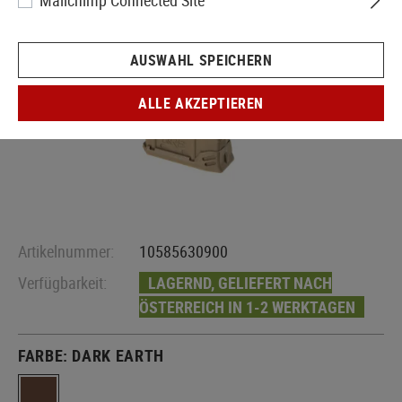
Mailchimp Connected Site
AUSWAHL SPEICHERN
ALLE AKZEPTIEREN
Artikelnummer:
10585630900
Verfügbarkeit:
LAGERND, GELIEFERT NACH
ÖSTERREICH IN 1-2 WERKTAGEN
FARBE:
DARK EARTH