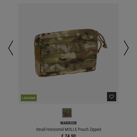
LAGERND
LA
WARRIOR
s
Small Horizontal MOLLE Pouch Zipped
€ 24,90