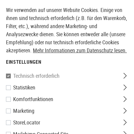
14371 PRODUKTE SOFORT AB LAGER VERFÜGBAR
Wir verwenden auf unserer Website Cookies. Einige von
ihnen sind technisch erforderlich (z.B. für den Warenkorb,
Filter, etc.), während andere Marketing- und
Analysezwecke dienen. Sie können entweder alle (unsere
EUROPÄISCHER AIRSOFT SHOP & GROßHÄNDLER
Empfehlung) oder nur technisch erforderliche Cookies
akzeptieren.
Mehr Informationen zum Datenschutz lesen.
Home
Airguns
Magazine
Magazin P38 Full Metal C
EINSTELLUNGEN
Walther
Technisch erforderlich
Statistiken
Magazin P38 Full Metal Co2
Komfortfunktionen
20rds
Marketing
StoreLocator