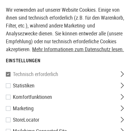
14373 PRODUKTE SOFORT AB LAGER VERFÜGBAR
Wir verwenden auf unserer Website Cookies. Einige von
ihnen sind technisch erforderlich (z.B. für den Warenkorb,
Filter, etc.), während andere Marketing- und
Analysezwecke dienen. Sie können entweder alle (unsere
EUROPÄISCHER AIRSOFT SHOP & GROßHÄNDLER
Empfehlung) oder nur technisch erforderliche Cookies
akzeptieren.
Mehr Informationen zum Datenschutz lesen.
Home
Airsoft Zubehör
Airsoft Magazine
CO2 Mag
EINSTELLUNGEN
Heckler & Koch
Technisch erforderlich
Statistiken
Magazin MP5K Co2
Komfortfunktionen
Marketing
StoreLocator