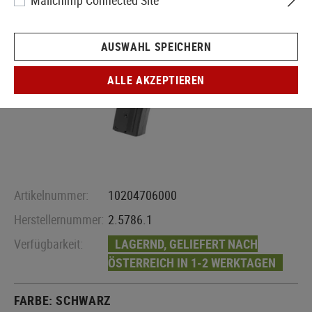
Mailchimp Connected Site
AUSWAHL SPEICHERN
ALLE AKZEPTIEREN
Artikelnummer:
10204706000
Herstellernummer:
2.5786.1
Verfügbarkeit:
LAGERND, GELIEFERT NACH
ÖSTERREICH IN 1-2 WERKTAGEN
FARBE:
SCHWARZ