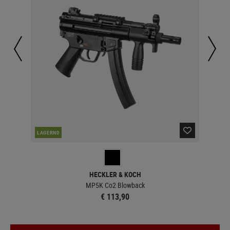
NAC
LAGERND
HECKLER & KOCH
MP5K Co2 Blowback
€ 113,90