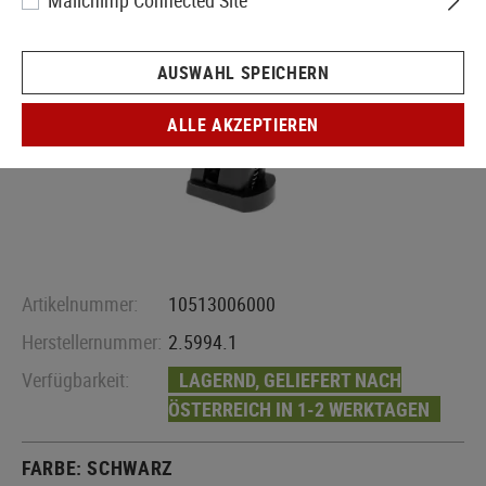
Mailchimp Connected Site
AUSWAHL SPEICHERN
ALLE AKZEPTIEREN
Artikelnummer:
10513006000
Herstellernummer:
2.5994.1
Verfügbarkeit:
LAGERND, GELIEFERT NACH
ÖSTERREICH IN 1-2 WERKTAGEN
FARBE:
SCHWARZ