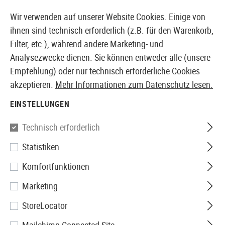
14373 PRODUKTE SOFORT AB LAGER VERFÜGBAR
Wir verwenden auf unserer Website Cookies. Einige von
ihnen sind technisch erforderlich (z.B. für den Warenkorb,
Filter, etc.), während andere Marketing- und
Analysezwecke dienen. Sie können entweder alle (unsere
EUROPÄISCHER AIRSOFT SHOP & GROßHÄNDLER
Empfehlung) oder nur technisch erforderliche Cookies
akzeptieren.
Mehr Informationen zum Datenschutz lesen.
Home
Airsoft Zubehör
Airsoft Magazine
CO2 Mag
EINSTELLUNGEN
Beretta
Technisch erforderlich
Statistiken
Magazin Mod.92 FS Co2 26rds
Komfortfunktionen
Marketing
StoreLocator