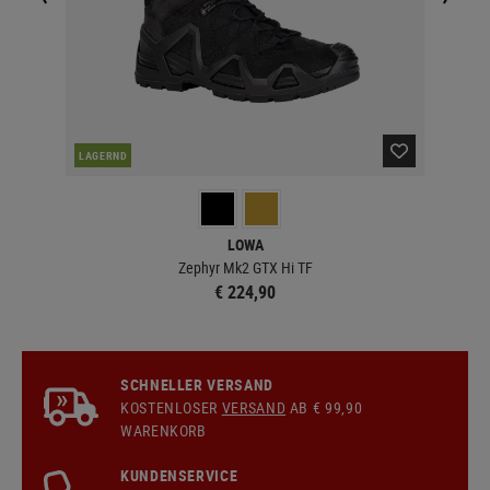
LAGERND
LA
LOWA
Zephyr Mk2 GTX Hi TF
€ 224,90
SCHNELLER VERSAND
KOSTENLOSER
VERSAND
AB € 99,90
WARENKORB
KUNDENSERVICE