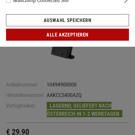
Mailchimp Connected Site
AUSWAHL SPEICHERN
ALLE AKZEPTIEREN
Artikelnummer:
10494900000
Herstellernummer:
AAKCCS400AZQ
Verfügbarkeit:
LAGERND, GELIEFERT NACH
ÖSTERREICH IN 1-2 WERKTAGEN
€ 29,90