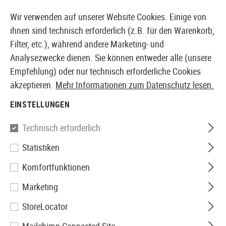
14397 PRODUKTE SOFORT AB LAGER VERFÜGBAR
Wir verwenden auf unserer Website Cookies. Einige von
ihnen sind technisch erforderlich (z.B. für den Warenkorb,
Filter, etc.), während andere Marketing- und
Analysezwecke dienen. Sie können entweder alle (unsere
EUROPÄISCHER AIRSOFT SHOP & GROßHÄNDLER
Empfehlung) oder nur technisch erforderliche Cookies
akzeptieren.
Mehr Informationen zum Datenschutz lesen.
Home
Airsoft Zubehör
Airsoft Magazine
CO2 Mag
EINSTELLUNGEN
KWC
Technisch erforderlich
Statistiken
Magazin M45A1 CQBP V2 Co2
Komfortfunktionen
Marketing
StoreLocator