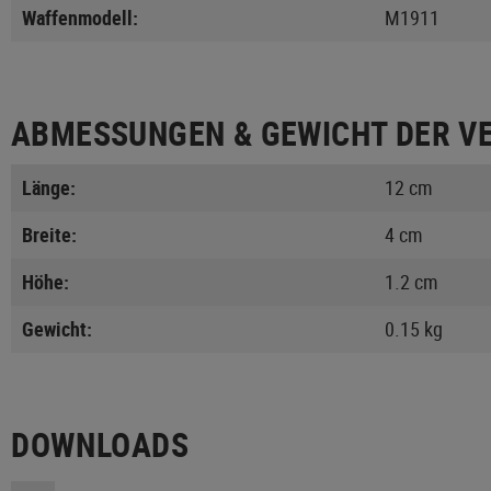
Waffenmodell:
M1911
ABMESSUNGEN & GEWICHT DER V
Länge:
12 cm
Breite:
4 cm
Höhe:
1.2 cm
Gewicht:
0.15 kg
DOWNLOADS