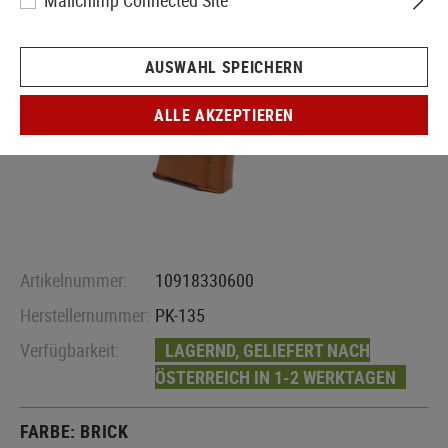
Mailchimp Connected Site
AUSWAHL SPEICHERN
ALLE AKZEPTIEREN
Artikelnummer:
10918330600
Herstellernummer:
PK-135
Verfügbarkeit:
LAGERND, GELIEFERT NACH
ÖSTERREICH IN 1-2 WERKTAGEN
FARBE:
BRICK