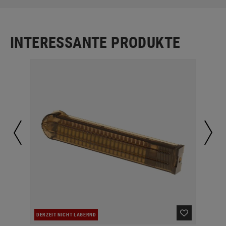
INTERESSANTE PRODUKTE
DERZEIT NICHT LAGERND
LA