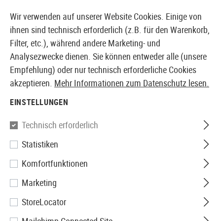
14397 PRODUKTE SOFORT AB LAGER VERFÜGBAR
Wir verwenden auf unserer Website Cookies. Einige von
ihnen sind technisch erforderlich (z.B. für den Warenkorb,
Filter, etc.), während andere Marketing- und
Analysezwecke dienen. Sie können entweder alle (unsere
EUROPÄISCHER AIRSOFT SHOP & GROßHÄNDLER
Empfehlung) oder nur technisch erforderliche Cookies
akzeptieren.
Mehr Informationen zum Datenschutz lesen.
Home
Airsoft Zubehör
Airsoft Magazine
AEG Mag
EINSTELLUNGEN
LCT
Technisch erforderlich
Statistiken
Magazin LCK74 Lowcap 70rds
Komfortfunktionen
Marketing
StoreLocator