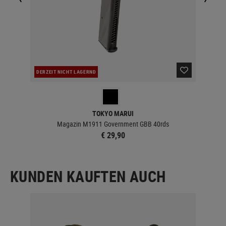
DERZEIT NICHT LAGERND
LA
TOKYO MARUI
Magazin M1911 Government GBB 40rds
€ 29,90
KUNDEN KAUFTEN AUCH