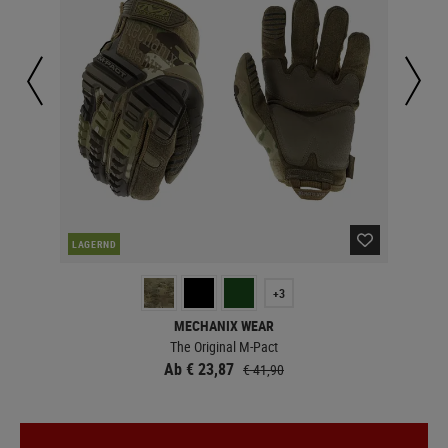
LAGERND
LA
+3
MECHANIX WEAR
The Original M-Pact
Ab € 23,87
€ 41,90