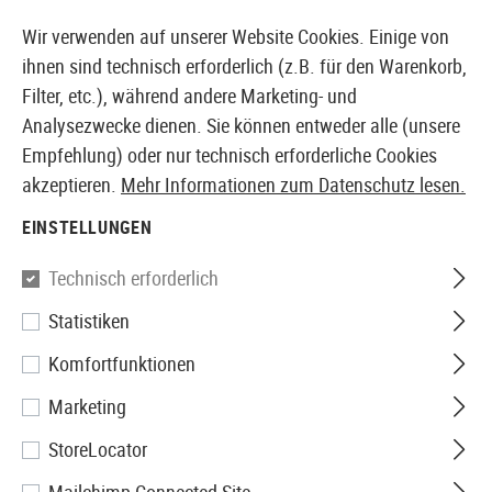
14373 PRODUKTE SOFORT AB LAGER VERFÜGBAR
Wir verwenden auf unserer Website Cookies. Einige von
ihnen sind technisch erforderlich (z.B. für den Warenkorb,
Filter, etc.), während andere Marketing- und
Analysezwecke dienen. Sie können entweder alle (unsere
EUROPÄISCHER AIRSOFT SHOP & GROßHÄNDLER
Empfehlung) oder nur technisch erforderliche Cookies
akzeptieren.
Mehr Informationen zum Datenschutz lesen.
Home
Airsoft Zubehör
Airsoft Magazine
GBB Mag
EINSTELLUNGEN
KJ Works
Technisch erforderlich
Statistiken
Magazin KP-13 GBB 22rds
Komfortfunktionen
Marketing
StoreLocator