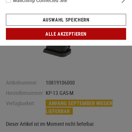
Mailchimp Connected Site
AUSWAHL SPEICHERN
ALLE AKZEPTIEREN
Artikelnummer:
10819106000
Herstellernummer:
KP-13.GAS-M
Verfügbarkeit:
ANFANG SEPTEMBER WIEDER
LIEFERBAR
Dieser Artikel ist im Moment nicht lieferbar.