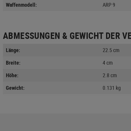
Waffenmodell:
ARP 9
ABMESSUNGEN & GEWICHT DER V
Länge:
22.5 cm
Breite:
4 cm
Höhe:
2.8 cm
Gewicht:
0.131 kg