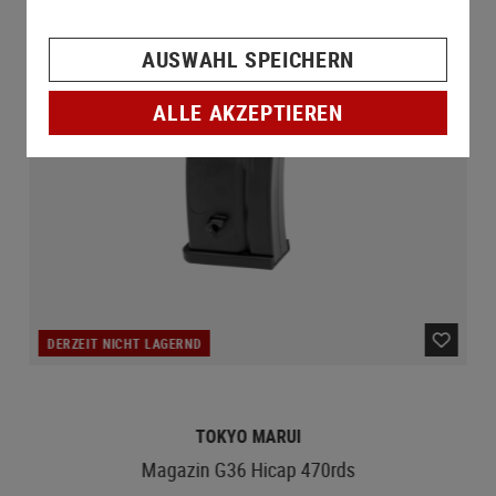
AUSWAHL SPEICHERN
ALLE AKZEPTIEREN
DERZEIT NICHT LAGERND
TOKYO MARUI
Magazin G36 Hicap 470rds