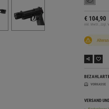
€ 104,90
inkl. MwSt., zzgl.
Altersn
BEZAHLART
VORKASSE
VERSAND UN
Kostenloser