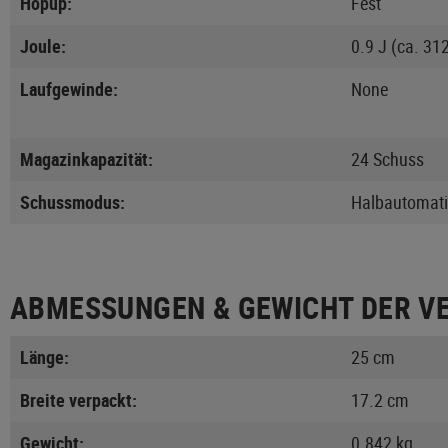
Hopup:
Fest
Joule:
0.9 J (ca. 31
Laufgewinde:
None
Magazinkapazität:
24 Schuss
Schussmodus:
Halbautomat
ABMESSUNGEN & GEWICHT DER V
Länge:
25 cm
Breite verpackt:
17.2 cm
Gewicht:
0.842 kg