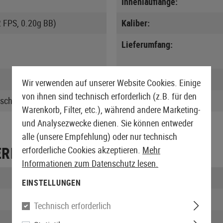
Innenlauflänge:
2 FPS, 0.20g BB)
Kaliber:
Lieferumfang:
N.P.A.S. verstellbar:
Wir verwenden auf unserer Website Cookies. Einige
von ihnen sind technisch erforderlich (z.B. für den
isch
Waffenmodell:
Warenkorb, Filter, etc.), während andere Marketing-
und Analysezwecke dienen. Sie können entweder
alle (unsere Empfehlung) oder nur technisch
ERPACKUNG
erforderliche Cookies akzeptieren.
Mehr
Informationen zum Datenschutz lesen.
Länge verpackt:
EINSTELLUNGEN
Höhe verpackt:
Technisch erforderlich
Gewicht verpackt: