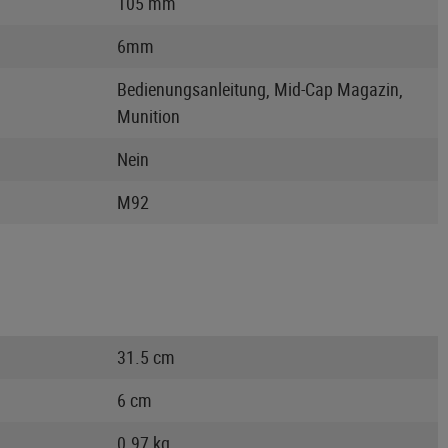
105 mm
6mm
Bedienungsanleitung, Mid-Cap Magazin,
Munition
Nein
M92
31.5 cm
6 cm
0.97 kg