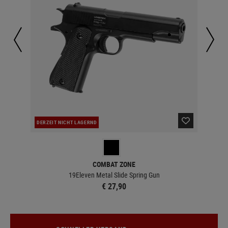
DERZEIT NICHT LAGERND
LA
COMBAT ZONE
19Eleven Metal Slide Spring Gun
€ 27,90