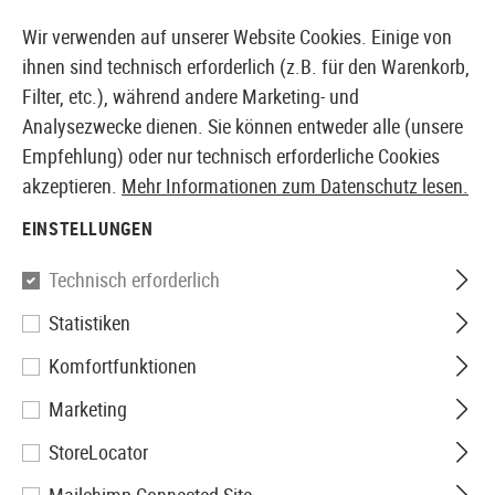
14387 PRODUKTE SOFORT AB LAGER VERFÜGBAR
Wir verwenden auf unserer Website Cookies. Einige von
ihnen sind technisch erforderlich (z.B. für den Warenkorb,
Filter, etc.), während andere Marketing- und
Analysezwecke dienen. Sie können entweder alle (unsere
EUROPÄISCHER AIRSOFT SHOP & GROßHÄNDLER
Empfehlung) oder nur technisch erforderliche Cookies
akzeptieren.
Mehr Informationen zum Datenschutz lesen.
Home
Airsoft-Waffen
Airsoft Pistolen
Airsoft Fede
EINSTELLUNGEN
Browning
Technisch erforderlich
Statistiken
M1911 Heavy Metal Spring Gun
Komfortfunktionen
Marketing
StoreLocator