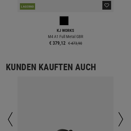
LAGERND
LA
KJ WORKS
M4 A1 Full Metal GBR
€ 379,12
€ 473,90
KUNDEN KAUFTEN AUCH