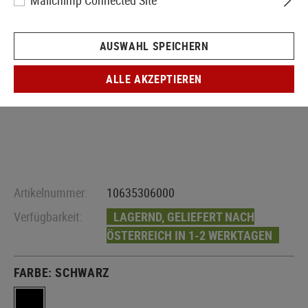
Mailchimp Connected Site
AUSWAHL SPEICHERN
ALLE AKZEPTIEREN
Artikelnummer:
10635306000
Verfügbarkeit:
LAGERND, GELIEFERT NACH
ÖSTERREICH IN 1-2 WERKTAGEN
FARBE:
SCHWARZ