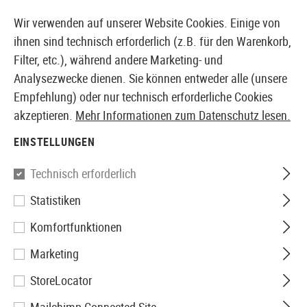
14410 PRODUKTE SOFORT AB LAGER VERFÜGBAR
Wir verwenden auf unserer Website Cookies. Einige von
ihnen sind technisch erforderlich (z.B. für den Warenkorb,
Filter, etc.), während andere Marketing- und
Analysezwecke dienen. Sie können entweder alle (unsere
EUROPÄISCHER AIRSOFT SHOP & GROßHÄNDLER
Empfehlung) oder nur technisch erforderliche Cookies
akzeptieren.
Mehr Informationen zum Datenschutz lesen.
Home
Airsoft-Waffen
Airsoft Sturmgewehre
GBBR 
EINSTELLUNGEN
WE
Technisch erforderlich
Statistiken
M16A3 GBR
Komfortfunktionen
Marketing
StoreLocator