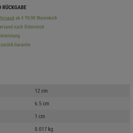
D RÜCKGABE
Versand
ab € 99,90 Warenkorb
ersand nach Österreich
hrleistung
zurück-Garantie
12 cm
6.5 cm
1 cm
0.017 kg