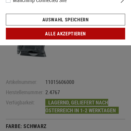
Mailchimp Connected Site
AUSWAHL SPEICHERN
ALLE AKZEPTIEREN
Artikelnummer:
11015606000
Herstellernummer:
2.4767
Verfügbarkeit:
LAGERND, GELIEFERT NACH
ÖSTERREICH IN 1-2 WERKTAGEN
FARBE:
SCHWARZ