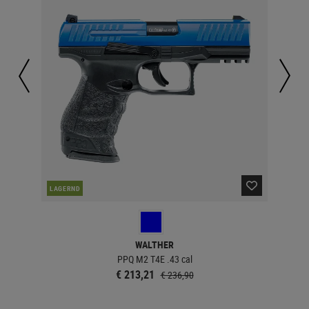
LAGERND
LA
WALTHER
PPQ M2 T4E .43 cal
€ 213,21
€ 236,90