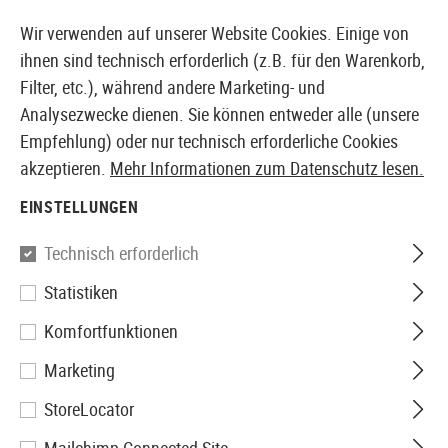
14387 PRODUKTE SOFORT AB LAGER VERFÜGBAR
Wir verwenden auf unserer Website Cookies. Einige von
ihnen sind technisch erforderlich (z.B. für den Warenkorb,
Filter, etc.), während andere Marketing- und
Analysezwecke dienen. Sie können entweder alle (unsere
EUROPÄISCHER AIRSOFT SHOP & GROßHÄNDLER
Empfehlung) oder nur technisch erforderliche Cookies
akzeptieren.
Mehr Informationen zum Datenschutz lesen.
Home
Defense Training
Pistolen
M&P9 2.0 T4E .43 
EINSTELLUNGEN
Smith & Wesson
Technisch erforderlich
Statistiken
M&P9 2.0 T4E .43 cal
Komfortfunktionen
Marketing
StoreLocator