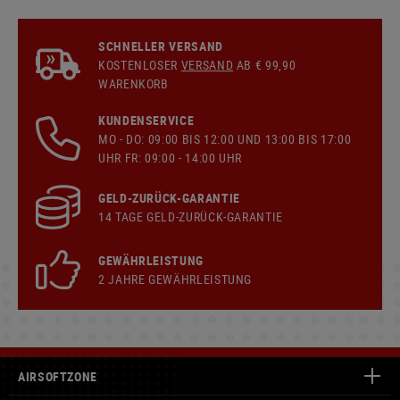
SCHNELLER VERSAND
KOSTENLOSER
VERSAND
AB € 99,90
WARENKORB
KUNDENSERVICE
MO - DO: 09:00 BIS 12:00 UND 13:00 BIS 17:00
UHR FR: 09:00 - 14:00 UHR
GELD-ZURÜCK-GARANTIE
14 TAGE GELD-ZURÜCK-GARANTIE
GEWÄHRLEISTUNG
2 JAHRE GEWÄHRLEISTUNG
AIRSOFTZONE