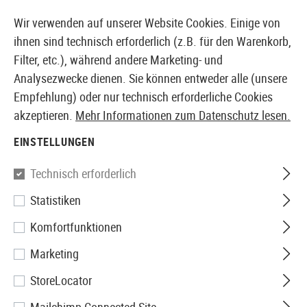
14387 PRODUKTE SOFORT AB LAGER VERFÜGBAR
Wir verwenden auf unserer Website Cookies. Einige von
ihnen sind technisch erforderlich (z.B. für den Warenkorb,
Filter, etc.), während andere Marketing- und
Analysezwecke dienen. Sie können entweder alle (unsere
EUROPÄISCHER AIRSOFT SHOP & GROßHÄNDLER
Empfehlung) oder nur technisch erforderliche Cookies
akzeptieren.
Mehr Informationen zum Datenschutz lesen.
Home
Airsoft Zubehör
Anbauteile
Schienen
Spez
EINSTELLUNGEN
G&G
Technisch erforderlich
Statistiken
LPM Mount for G3/EGM Series
Komfortfunktionen
Long
Marketing
StoreLocator