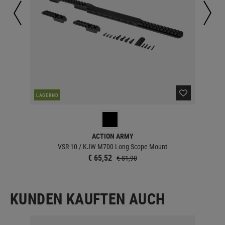
LAGERND
LA
ACTION ARMY
VSR-10 / KJW M700 Long Scope Mount
€ 65,52
€ 81,90
KUNDEN KAUFTEN AUCH