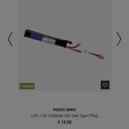
LAGERND
LA
PIRATE ARMS
LiPo 7.4V 1300mAh 20C Twin Type T-Plug
Li
€ 14,90