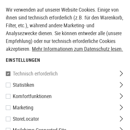
14397 PRODUKTE SOFORT AB LAGER VERFÜGBAR
Wir verwenden auf unserer Website Cookies. Einige von
ihnen sind technisch erforderlich (z.B. für den Warenkorb,
Filter, etc.), während andere Marketing- und
Analysezwecke dienen. Sie können entweder alle (unsere
EUROPÄISCHER AIRSOFT SHOP & GROßHÄNDLER
Empfehlung) oder nur technisch erforderliche Cookies
akzeptieren.
Mehr Informationen zum Datenschutz lesen.
Home
Airsoft Zubehör
Akkus, Gas, HPA & Co.
Akk
EINSTELLUNGEN
Nimrod
Technisch erforderlich
Statistiken
Lipo 7.4V 2200mAh 65C
Komfortfunktionen
Graphene Large Type T-Plug
Marketing
StoreLocator