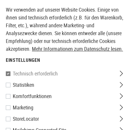
14373 PRODUKTE SOFORT AB LAGER VERFÜGBAR
Wir verwenden auf unserer Website Cookies. Einige von
ihnen sind technisch erforderlich (z.B. für den Warenkorb,
Filter, etc.), während andere Marketing- und
Analysezwecke dienen. Sie können entweder alle (unsere
EUROPÄISCHER AIRSOFT SHOP & GROßHÄNDLER
Empfehlung) oder nur technisch erforderliche Cookies
akzeptieren.
Mehr Informationen zum Datenschutz lesen.
Home
Airsoft Zubehör
Akkus, Gas, HPA & Co.
Akk
EINSTELLUNGEN
Nimrod
Technisch erforderlich
Statistiken
Lipo 7.4V 2200mAh 65C
Komfortfunktionen
Graphene Large Type
Marketing
StoreLocator