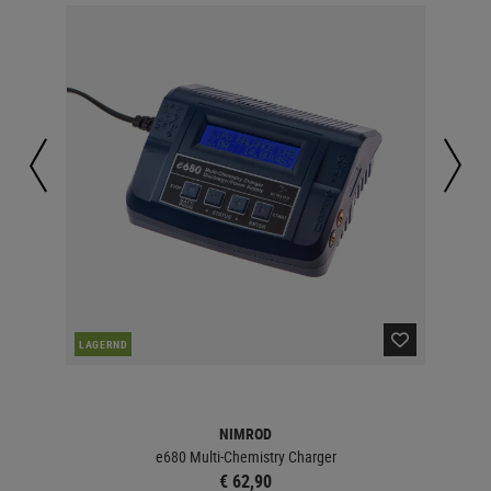
LAGERND
LA
NIMROD
e680 Multi-Chemistry Charger
€ 62,90