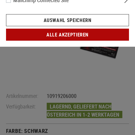
Mailchimp Connected Site
AUSWAHL SPEICHERN
ALLE AKZEPTIEREN
Artikelnummer:
10919206000
Verfügbarkeit:
LAGERND, GELIEFERT NACH
ÖSTERREICH IN 1-2 WERKTAGEN
FARBE:
SCHWARZ