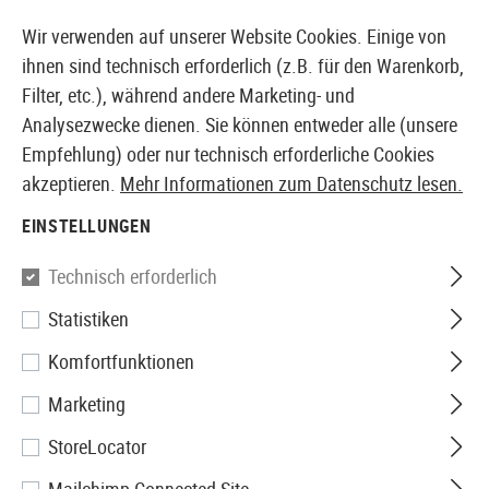
14387 PRODUKTE SOFORT AB LAGER VERFÜGBAR
Wir verwenden auf unserer Website Cookies. Einige von
ihnen sind technisch erforderlich (z.B. für den Warenkorb,
Filter, etc.), während andere Marketing- und
Analysezwecke dienen. Sie können entweder alle (unsere
EUROPÄISCHER AIRSOFT SHOP & GROßHÄNDLER
Empfehlung) oder nur technisch erforderliche Cookies
akzeptieren.
Mehr Informationen zum Datenschutz lesen.
Home
Airsoft Zubehör
Akkus, Gas, HPA & Co.
Akk
EINSTELLUNGEN
Nimrod
Technisch erforderlich
Statistiken
Lipo 7.4V 1300mAh 65C
Komfortfunktionen
Graphene Mini / PEQ Type
Marketing
StoreLocator