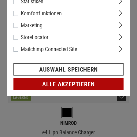
Statistiken
Komfortfunktionen
Marketing
StoreLocator
Mailchimp Connected Site
AUSWAHL SPEICHERN
ALLE AKZEPTIEREN
LAGERND
NIMROD
e4 Lipo Balance Charger