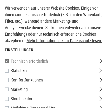
14397 PRODUKTE SOFORT AB LAGER VERFÜGBAR
Wir verwenden auf unserer Website Cookies. Einige von
ihnen sind technisch erforderlich (z.B. für den Warenkorb,
Filter, etc.), während andere Marketing- und
Analysezwecke dienen. Sie können entweder alle (unsere
EUROPÄISCHER AIRSOFT SHOP & GROßHÄNDLER
Empfehlung) oder nur technisch erforderliche Cookies
akzeptieren.
Mehr Informationen zum Datenschutz lesen.
Home
Zubehör
Licht
Leuchtstäbe
Light Stick Ho
EINSTELLUNGEN
Emerson
Technisch erforderlich
Statistiken
Light Stick Holder MOLLE
Komfortfunktionen
Marketing
StoreLocator