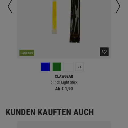
LAGERND
LA
+4
CLAWGEAR
6 Inch Light Stick
Ab € 1,90
KUNDEN KAUFTEN AUCH