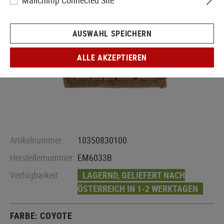
Mailchimp Connected Site
AUSWAHL SPEICHERN
ALLE AKZEPTIEREN
Artikelnummer:
10350830100
Herstellernummer:
EM6033B
Verfügbarkeit:
LAGERND, GELIEFERT NACH
ÖSTERREICH IN 1-2 WERKTAGEN
FARBE:
COYOTE