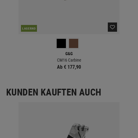
LAGERND
LA
G&G
CM16 Carbine
Ab € 177,90
KUNDEN KAUFTEN AUCH