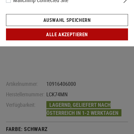
Mailchimp Connected Site
AUSWAHL SPEICHERN
ALLE AKZEPTIEREN
Artikelnummer:
10916406000
Herstellernummer:
LCK74MN
Verfügbarkeit:
LAGERND, GELIEFERT NACH
ÖSTERREICH IN 1-2 WERKTAGEN
FARBE:
SCHWARZ