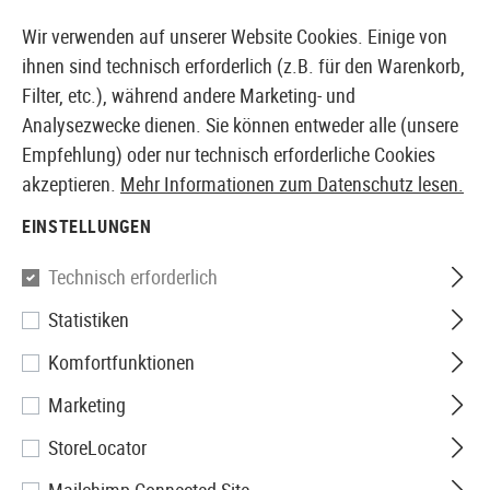
14387 PRODUKTE SOFORT AB LAGER VERFÜGBAR
Wir verwenden auf unserer Website Cookies. Einige von
ihnen sind technisch erforderlich (z.B. für den Warenkorb,
Filter, etc.), während andere Marketing- und
Analysezwecke dienen. Sie können entweder alle (unsere
EUROPÄISCHER AIRSOFT SHOP & GROßHÄNDLER
Empfehlung) oder nur technisch erforderliche Cookies
akzeptieren.
Mehr Informationen zum Datenschutz lesen.
Home
Airsoft-Waffen
Airsoft Sturmgewehre
AEG S
EINSTELLUNGEN
LCT
Technisch erforderlich
Statistiken
LCK74MN
Komfortfunktionen
Marketing
StoreLocator