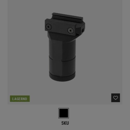
LAGERND
5KU