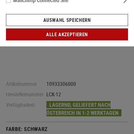
Mailchimp Connected Site
AUSWAHL SPEICHERN
ALLE AKZEPTIEREN
Artikelnummer:
10933306000
Herstellernummer:
LCK-12
Verfügbarkeit:
LAGERND, GELIEFERT NACH
ÖSTERREICH IN 1-2 WERKTAGEN
FARBE:
SCHWARZ