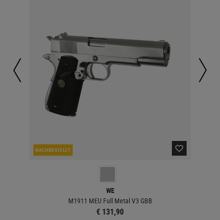
NACHBESTELLT
LA
WE
M1911 MEU Full Metal V3 GBB
€ 131,90