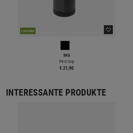
LAGERND
LA
5KU
PK-0 Grip
€ 21,90
INTERESSANTE PRODUKTE