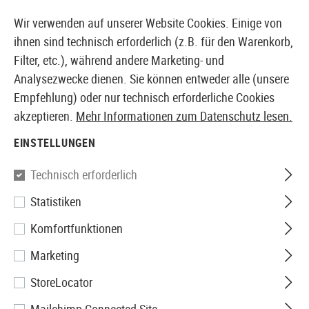
2 JAHRE GEWÄHRLEISTUNG
Wir verwenden auf unserer Website Cookies. Einige von
ihnen sind technisch erforderlich (z.B. für den Warenkorb,
Filter, etc.), während andere Marketing- und
Analysezwecke dienen. Sie können entweder alle (unsere
EUROPÄISCHER AIRSOFT SHOP & GROßHÄNDLER
Empfehlung) oder nur technisch erforderliche Cookies
akzeptieren.
Mehr Informationen zum Datenschutz lesen.
Home
Airsoft-Waffen
Airsoft Sturmgewehre
AEG S
EINSTELLUNGEN
LCT
Technisch erforderlich
Statistiken
LCK-12
Komfortfunktionen
Marketing
StoreLocator