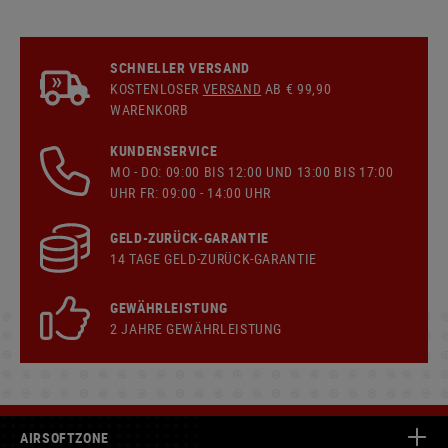
SCHNELLER VERSAND
KOSTENLOSER
VERSAND
AB € 99,90
WARENKORB
KUNDENSERVICE
MO - DO: 09:00 BIS 12:00 UND 13:00 BIS 17:00
UHR FR: 09:00 - 14:00 UHR
GELD-ZURÜCK-GARANTIE
14 TAGE GELD-ZURÜCK-GARANTIE
GEWÄHRLEISTUNG
2 JAHRE GEWÄHRLEISTUNG
AIRSOFTZONE