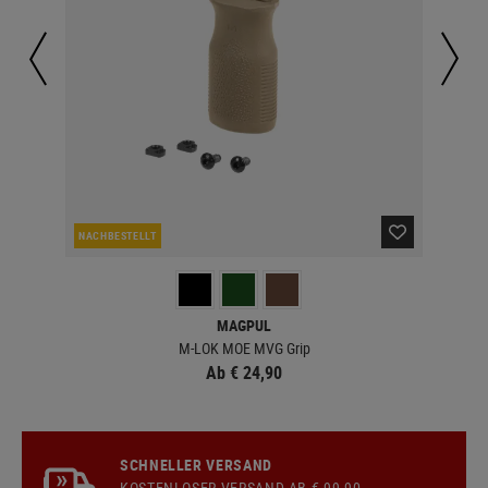
NACHBESTELLT
NAC
MAGPUL
M-LOK MOE MVG Grip
Ab € 24,90
SCHNELLER VERSAND
KOSTENLOSER
VERSAND
AB € 99,90