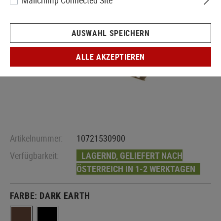
Mailchimp Connected Site
AUSWAHL SPEICHERN
ALLE AKZEPTIEREN
Artikelnummer:
10721530900
Verfügbarkeit:
LAGERND, GELIEFERT NACH
ÖSTERREICH IN 1-2 WERKTAGEN
FARBE:
DARK EARTH