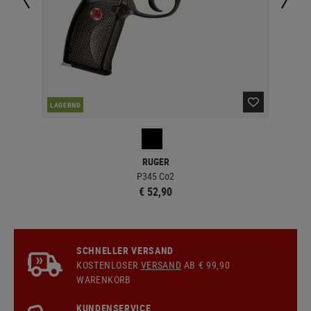
NAC
LAGERND
RUGER
r
P345 Co2
€ 52,90
SCHNELLER VERSAND
KOSTENLOSER
VERSAND
AB € 99,90
WARENKORB
KUNDENSERVICE