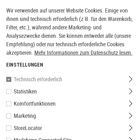
14373 PRODUKTE SOFORT AB LAGER VERFÜGBAR
Wir verwenden auf unserer Website Cookies. Einige von
ihnen sind technisch erforderlich (z.B. für den Warenkorb,
Filter, etc.), während andere Marketing- und
Analysezwecke dienen. Sie können entweder alle (unsere
EUROPÄISCHER AIRSOFT SHOP & GROßHÄNDLER
Empfehlung) oder nur technisch erforderliche Cookies
akzeptieren.
Mehr Informationen zum Datenschutz lesen.
Home
Airsoft Zubehör
Anbauteile
Schienenabdec
EINSTELLUNGEN
MP
Technisch erforderlich
Statistiken
Ladder Rail Cover 18 Slots
Komfortfunktionen
Marketing
StoreLocator